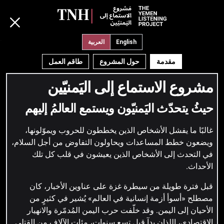
English
العربية
→
جميع القصص
←
مقدمة
حول المشروع
طاقم العمل
مشروع الاستماع إلى اليَمنيّين
"أعاني من الحرب كثيرًا."
حيثُ يتحدّث اليَمنيّون ويستمع العالمُ إليهم
نجاة عثمان، 40، من تعز
غالبًا ما يفشل الأشخاص الذين يخططون للحروب ويموّلونها،
English
ويضعون خطط المساعدات ويحاولون التفاوض من أجل السلام،
في التحدث إلى الأشخاص الذين يعيشون في قلب كل تلك
الأحداث.
أعاني من الحرب كثيرًا، فقد فقدت كلا من زوجي وابني في
الحرب. أنا امرأه وحيدة، متعبة من العمل، لكنني مضطرة
قبل فترة طويلة من سيطرة غزة على عناوين الأخبار، كان
للعمل كي أوفر لبقية أبنائي الأربعة لقمة عيش. أوفر لهم بقدر
مصطلح «أسوأ أزمة إنسانية في العالم» يُشير في كثيرٍ من
استطاعتي.
الأحيان إلى اليمن. وقد خلّفت حرب اليمن المُدمّرة والانهيار
الاقتصادي، اللذان بدآ قبل تسع سنوات، مئات الآلاف من القتلى