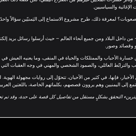
 هامدة هو ورفيقه. وها نحن نقاضي جهات نافذة على سلطة القضا
لإغاثية والسياسيين.
وإضاعة حق دماء أبرياء مثلهم مثل الكثير. هذا ما خلّفته حرب الي
الصعوبات؟ لمعرفة ذلك، طرح مشروع الاستماع إلى اليَمنيّين سؤالاً واحدً
يه أكثر من 100 يمني​– من داخل البلاد ومن جميع أنحاء العالم ​– حيث أرسلوا رسائل بر
 وقصائد وصور.
مشاركة هذه القصة
سارة الأحباب والممتلكات والحياة في المنفى، وما يعنيه العيش في ظ
ب والترابُط العائلي، والصمود الشخصي والمهني في وجه العقبات التي ق
الأخبار، فإنها، في كثير من الأحيان، تتحوّل إلى روايات مجهولة الهوية
مع إلى اليمنيين وهم يروون قصصهم، بكلماتهم الخاصة، باللغتين العربية 
مانيترين» التحقق بشكلٍ مستقل من تفاصيل كل قصة على حدة، وقد تم 