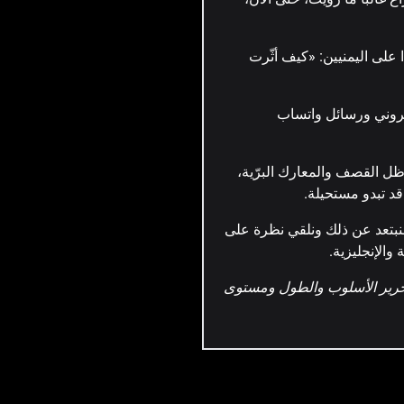
ء والأمن الذي يحاول تمييع
من.
ا على اليمنيين: «كيف أثّرت
يد إلكتروني ورسائل واتساب
ل القصف والمعارك البرّية،
د تبدو مستحيلة.
. لنبتعد عن ذلك ونلقي نظرة على
والإنجليزية.
تحرير الأسلوب والطول ومستوى