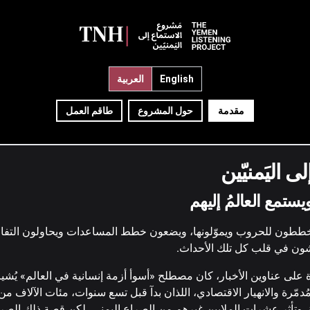
English
العربية
→
جميع القصص
←
مقدمة
حول المشروع
طاقم العمل
الخميس الدّامي
 اليَمنيّين
وضحه شمسان، 39، من تعز
يستمع العالمُ إليهم
 يخططون للحروب ويموّلونها، ويضعون خطط المساعدات ويحاولون التف
في صيف ٢٠١٩، الموافق ٣ أكتوبر، يوم الخميس الدّامي الذ
شون في قلب كل تلك الأحداث.
لتربة، بمحافظة تعز، عمدًا وظلمًا أمام الجميع في الشارع العام لمد
كان هناك: نساء وأطفال ورجال. قتلوا على أيدي من يمثّلون ال
ى عناوين الأخبار، كان مصطلح «أسوأ أزمة إنسانية في العالم» يُشير 
ُدمّرة والانهيار الاقتصادي، اللذان بدآ قبل تسع سنوات، مئات الآلاف 
العسكرية. قتلوا فيها ابنائه وزوجته وأهله الذين كانوا ينتظرون ع
وتأثر عشرات الملايين غيرهم من الصراع اليمني، لكن قصة ذلك الصراع غ